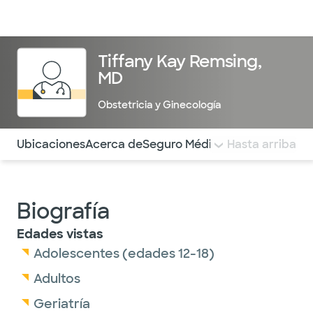
Médicos & Especialistas
Ubicaciones
Servicios & Tratami
Tiffany Kay Remsing,
MD
Obstetricia y Ginecología
Utilice esta navegación para saltar rápidamente a difere
Ubicaciones
Acerca de
Seguro Médico
COMENTARIOS
Hasta arriba
Biografía
Edades vistas
Adolescentes (edades 12-18)
Adultos
Geriatría