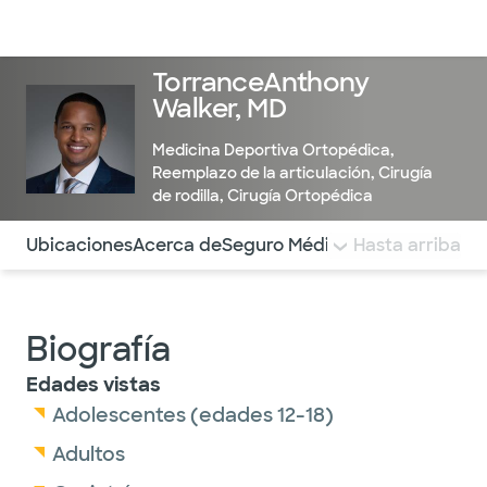
Médicos & Especialistas
Ubicaciones
Servicios & Tratami
TorranceAnthony
Walker, MD
Medicina Deportiva Ortopédica
,
Reemplazo de la articulación
,
Cirugía
de rodilla
,
Cirugía Ortopédica
Utilice esta navegación para saltar rápidamente a difere
Ubicaciones
Acerca de
Seguro Médico
COMENTARIOS
Hasta arriba
Biografía
Edades vistas
Adolescentes (edades 12-18)
Adultos