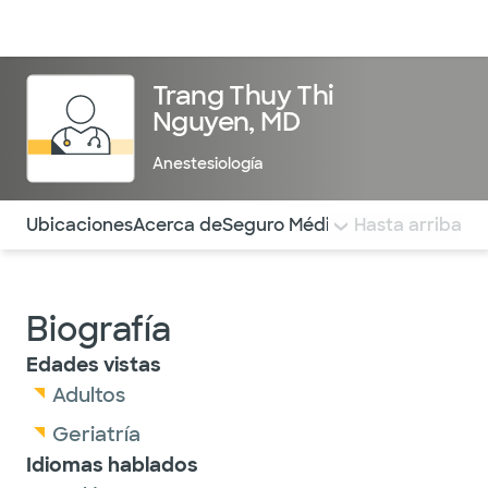
Médicos & Especialistas
Ubicaciones
Servicios & Tratami
Trang Thuy Thi
Nguyen, MD
Anestesiología
Utilice esta navegación para saltar rápidamente a difere
Ubicaciones
Acerca de
Seguro Médico
COMENTARIOS
Hasta arriba
Biografía
Edades vistas
Adultos
Geriatría
Idiomas hablados