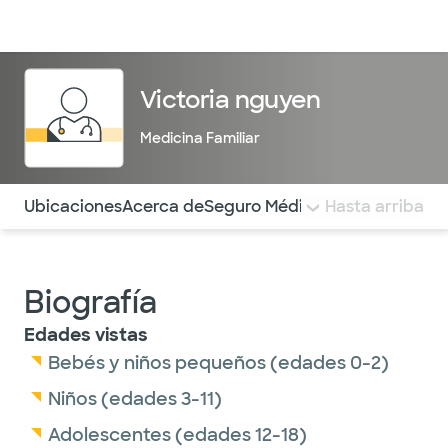
Médicos & Especialistas
Ubicaciones
Servicios & Tratami
Victoria nguyen
Medicina Familiar
Utilice esta navegación para saltar rápidamente a difere
Ubicaciones
Acerca de
Seguro Médico
COMENTARIOS
Hasta arriba
Biografía
Edades vistas
Bebés y niños pequeños (edades 0-2)
Niños (edades 3-11)
Adolescentes (edades 12-18)