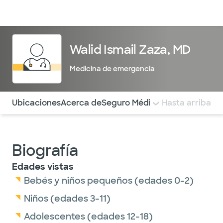
Médicos & Especialistas
Ubicaciones
Servicios & Tratami
Walid Ismail Zaza, MD
Medicina de emergencia
Utilice esta navegación para saltar rápidamente a difere
Ubicaciones
Acerca de
Seguro Médico
COMENTARIOS
Hasta arriba
Biografía
Edades vistas
Bebés y niños pequeños (edades 0-2)
Niños (edades 3-11)
Adolescentes (edades 12-18)