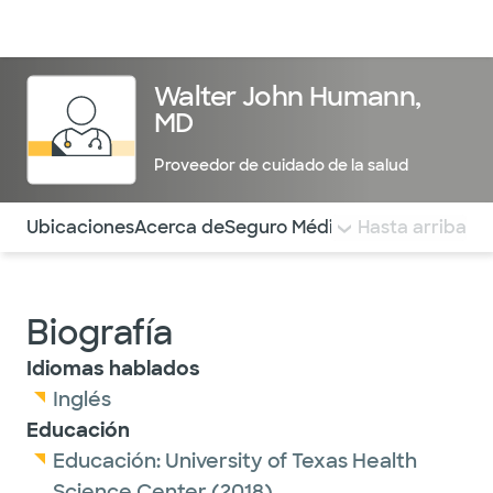
Médicos & Especialistas
Ubicaciones
Servicios & Tratami
Walter John Humann,
MD
Proveedor de cuidado de la salud
Utilice esta navegación para saltar rápidamente a difere
Ubicaciones
Acerca de
Seguro Médico
COMENTARIOS
Hasta arriba
Biografía
Idiomas hablados
Inglés
Educación
Educación:
University of Texas Health
Science Center
(2018)