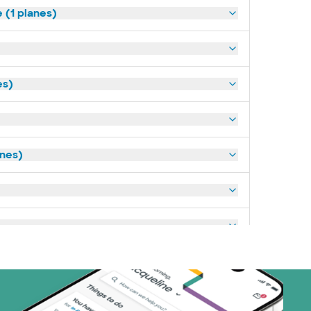
(1 planes)
es)
anes)
art (3 planes)