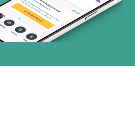
nes)
or (18 planes)
(2 planes)
28 planes)