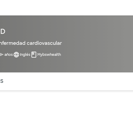
entos
Recursos
Servicios financieros
MD
nfermedad cardiovascular
99+ años
Inglés
Mybswhealth
ntes secciones de la página. La sección activa actual es
OS