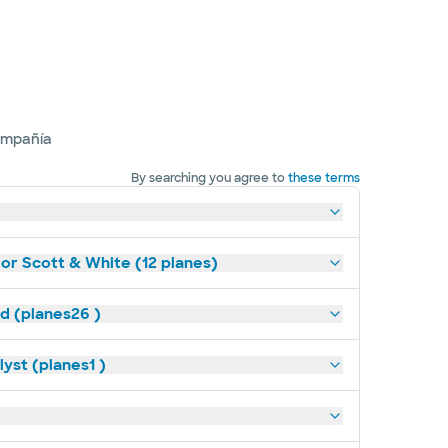
ompañía
By searching you agree to
these terms
lor Scott & White (12 planes)
ld (planes26 )
yst (planes1 )