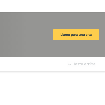
Inicia sesión
Llame para una cita
tá resaltada.
Hasta arriba