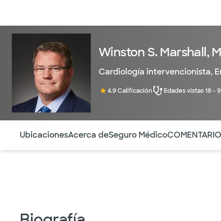
Médicos & Especialistas
Ubicaciones
Servicios & Tratami
Winston S. Marshall, 
Cardiología intervencionista
,
E
4.9 Calificación
Edades vistas 18 - 
Utilice esta navegación para saltar rápidamente a difere
Ubicaciones
Acerca de
Seguro Médico
COMENTARI
Biografía