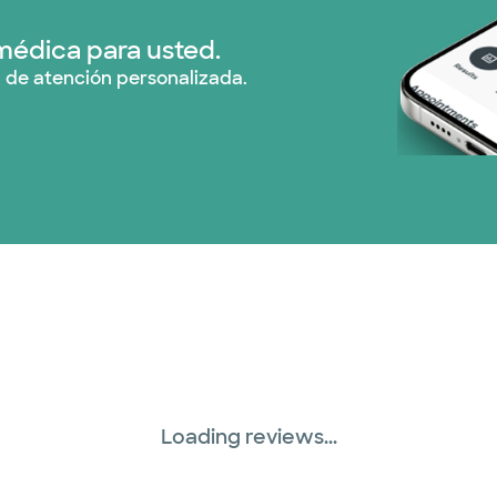
Prism Electric (1 pla
médica para usted.
 de atención personalizada.
Plan de Salud Superi
TriWest HealthCare 
United HealthCare (
WellMed (15 planes)
Loading reviews...