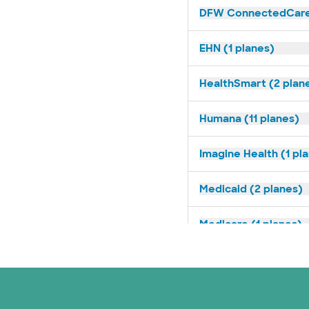
DFW ConnectedCare 
EHN (1 planes)
HealthSmart (2 plan
Humana (11 planes)
Imagine Health (1 pl
Medicaid (2 planes)
Medicare (1 planes)
Nebraska Furniture M
Red PHCS (1 planes)