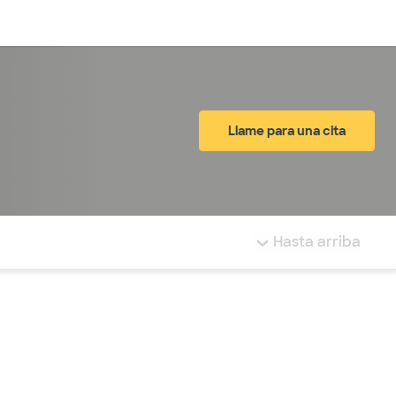
Inicia sesión
Llame para una cita
tá resaltada.
Hasta arriba