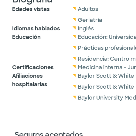
Edades vistas
Adultos
Geriatría
Idiomas hablados
Inglés
Educación
Educación:
Universid
Prácticas profesional
Residencia:
Centro mé
Certificaciones
Medicina interna - J
Afiliaciones
Baylor Scott & White 
hospitalarias
Baylor Scott & White I
Baylor University Med
Seguros aceptados