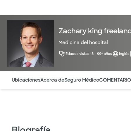
Médicos & Especialistas
Ubicaciones
Servicios & Tratami
Zachary king freelan
Medicina del hospital
Edades vistas 18 - 99+ años
Inglés
Utilice esta navegación para saltar rápidamente a difere
Ubicaciones
Acerca de
Seguro Médico
COMENTARI
Biografía