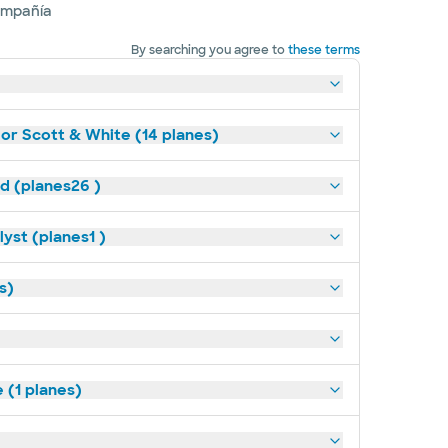
ompañía
By searching you agree to
these terms
lor Scott & White (14 planes)
ld (planes26 )
yst (planes1 )
s)
(1 planes)