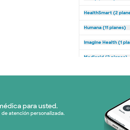
HealthSmart (2 plan
Humana (11 planes)
Imagine Health (1 pl
Medicaid (2 planes)
Medicare (2 planes)
Nebraska Furniture M
Red PHCS (1 planes)
médica para usted.
 de atención personalizada.
Prism Electric (1 pla