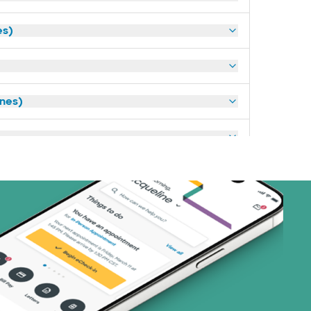
es)
anes)
art (3 planes)
nes)