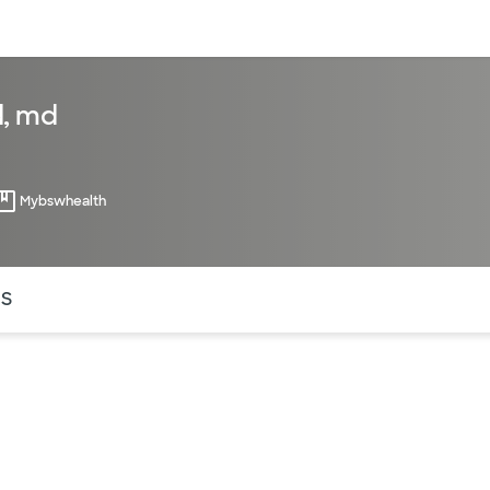
entos
Recursos
Servicios financieros
d, md
Mybswhealth
ntes secciones de la página. La sección activa actual es
OS