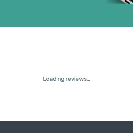
Plan de Salud Superi
TriWest HealthCare (
United HealthCare (
WellMed (15 planes)
Loading reviews...