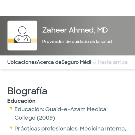
Médicos & Especialistas
Ubicaciones
Servicios & Tratami
Zaheer Ahmed, MD
Proveedor de cuidado de la salud
Utilice esta navegación para saltar rápidamente a difere
Ubicaciones
Acerca de
Seguro Médico
COMENTARIOS
Hasta arriba
Biografía
Educación
Educación:
Quaid-e-Azam Medical
College
(2009)
Prácticas profesionales:
Medicina Interna,