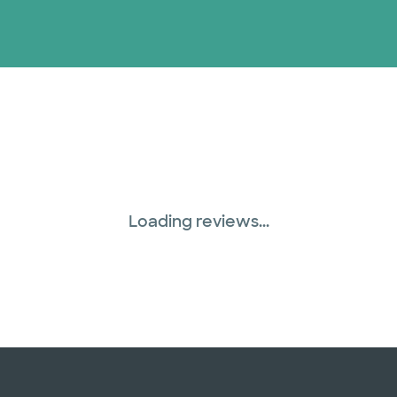
United HealthCare (
WellMed (15 planes)
Loading reviews...