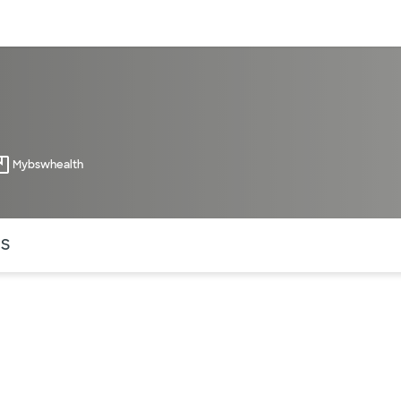
entos
Recursos
Servicios financieros
Mybswhealth
ntes secciones de la página. La sección activa actual es
OS