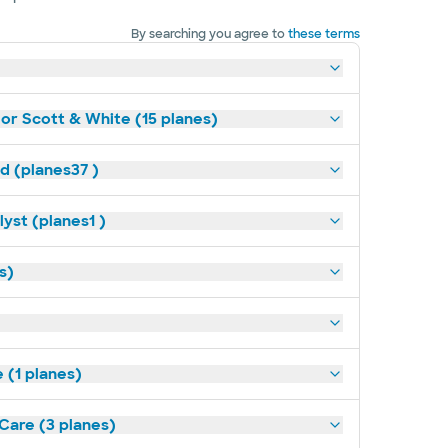
By searching you agree to
these terms
lor Scott & White (15 planes)
ld (planes37 )
yst (planes1 )
s)
(1 planes)
tCare (3 planes)