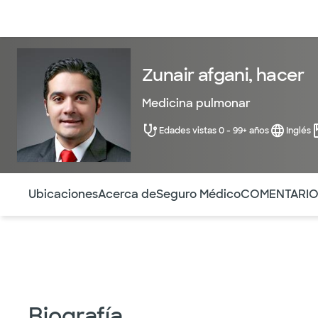
Médicos & Especialistas
Ubicaciones
Servicios & Tratami
Zunair afgani, hacer
Medicina pulmonar
Edades vistas 0 - 99+ años
Inglés
Utilice esta navegación para saltar rápidamente a difere
Ubicaciones
Acerca de
Seguro Médico
COMENTARI
Biografía