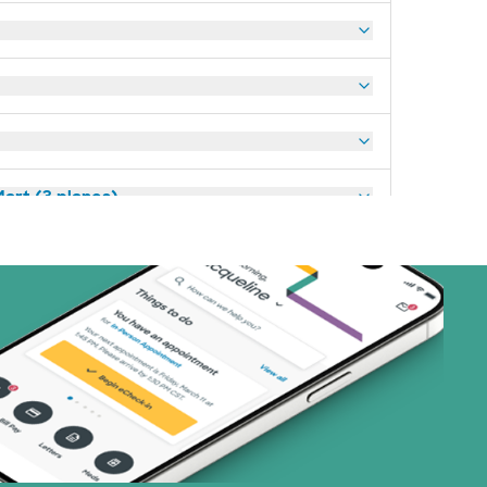
art (3 planes)
nes)
or (19 planes)
(2 planes)