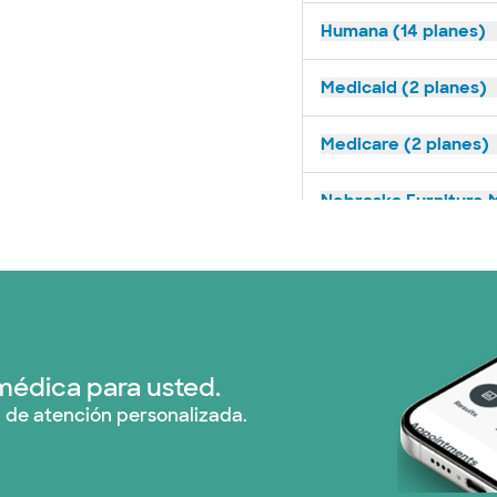
Humana (14 planes)
Medicaid (2 planes)
Medicare (2 planes)
Nebraska Furniture M
Optum (1 plans)
Prism Electric (1 pla
Plan de Salud Superi
médica para usted.
 de atención personalizada.
Tricare (3 planes)
TriWest HealthCare 