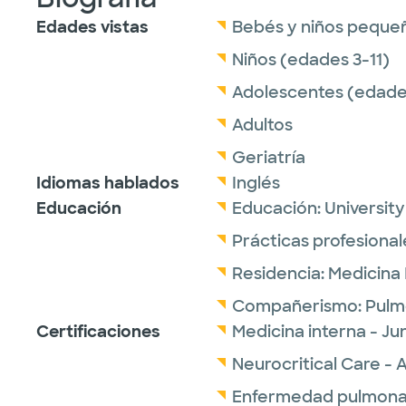
Edades vistas
Bebés y niños peque
Niños (edades 3-11)
Adolescentes (edades
Adultos
Geriatría
Idiomas hablados
Inglés
Educación
Educación:
Universit
Prácticas profesional
Residencia:
Medicina 
Compañerismo:
Pulm
Certificaciones
Medicina interna - J
Neurocritical Care - 
Enfermedad pulmonar