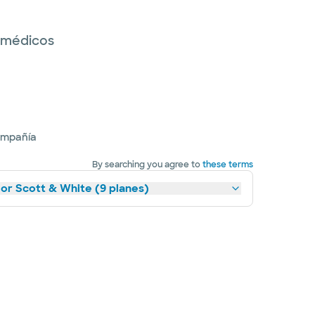
s médicos
ompañía
By searching you agree to
these terms
lor Scott & White (9 planes)