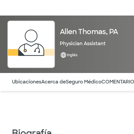
Médicos & Especialistas
Ubicaciones
Servicios & Tratami
Allen Thomas, PA
Physician Assistant
Inglés
Utilice esta navegación para saltar rápidamente a difere
Ubicaciones
Acerca de
Seguro Médico
COMENTARI
Biografía