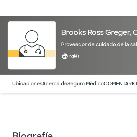
Médicos & Especialistas
Ubicaciones
Servicios & Tratami
Brooks Ross Greger,
Proveedor de cuidado de la sa
Inglés
Utilice esta navegación para saltar rápidamente a difere
Ubicaciones
Acerca de
Seguro Médico
COMENTARI
Biografía