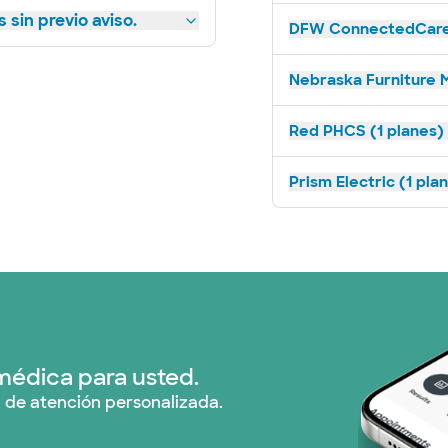
 sin previo aviso.
DFW ConnectedCare 
Nebraska Furniture M
Red PHCS (1 planes)
Prism Electric (1 pla
médica para usted.
 de atención personalizada.