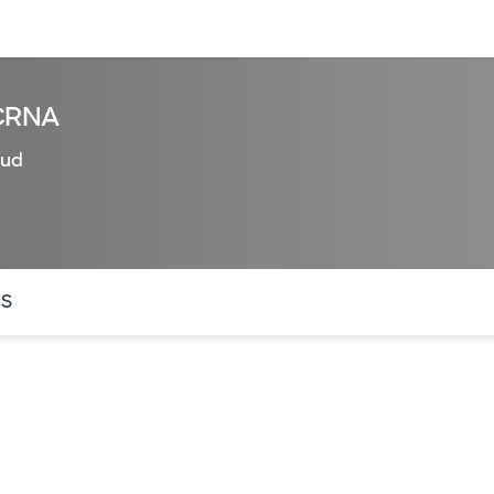
entos
Recursos
Servicios financieros
 CRNA
lud
ntes secciones de la página. La sección activa actual es
OS