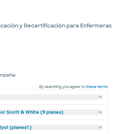
ficación y Recertificación para Enfermeras
ompañía
By searching you agree to
these terms
lor Scott & White (9 planes)
yst (planes1 )