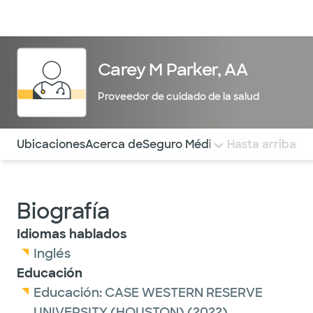
Médicos & Especialistas
Ubicaciones
Servicios & Tratami
Carey M Parker, AA
Proveedor de cuidado de la salud
Utilice esta navegación para saltar rápidamente a difere
Ubicaciones
Acerca de
Seguro Médico
COMENTARIOS
Hasta arriba
Biografía
Idiomas hablados
Inglés
Educación
Educación:
CASE WESTERN RESERVE
UNIVERSITY (HOUSTON)
(2022)