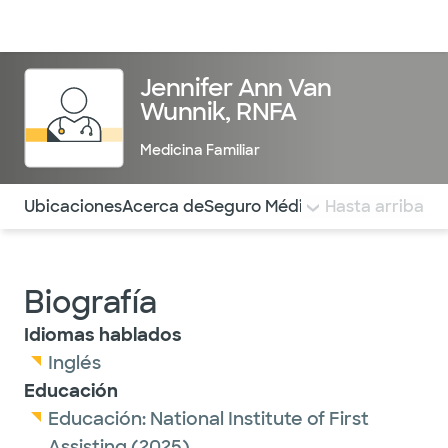
Médicos & Especialistas
Ubicaciones
Servicios & Tratami
Jennifer Ann Van
Wunnik, RNFA
Medicina Familiar
Utilice esta navegación para saltar rápidamente a difere
Ubicaciones
Acerca de
Seguro Médico
COMENTARIOS
Hasta arriba
Biografía
Idiomas hablados
Inglés
Educación
Educación:
National Institute of First
Assisting
(2025)