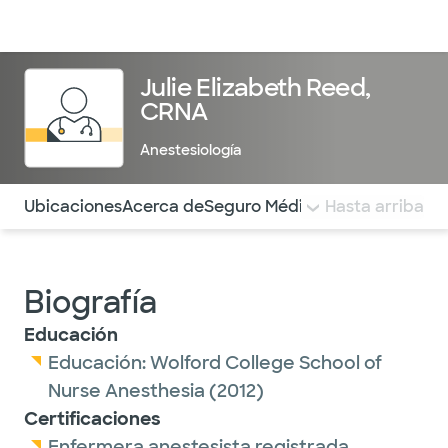
Médicos & Especialistas
Ubicaciones
Servicios & Tratami
Julie Elizabeth Reed,
CRNA
Anestesiología
Utilice esta navegación para saltar rápidamente a difere
Ubicaciones
Acerca de
Seguro Médico
COMENTARIOS
Hasta arriba
Biografía
Educación
Educación:
Wolford College School of
Nurse Anesthesia
(2012)
Certificaciones
Enfermera anestesista registrada