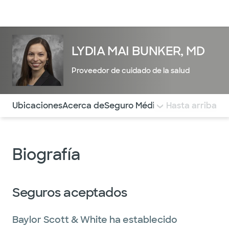
Médicos & Especialistas
Ubicaciones
Servicios & Tratami
LYDIA MAI BUNKER, MD
Proveedor de cuidado de la salud
Utilice esta navegación para saltar rápidamente a difere
Ubicaciones
Acerca de
Seguro Médico
COMENTARIOS
Hasta arriba
Biografía
Seguros aceptados
Baylor Scott & White ha establecido