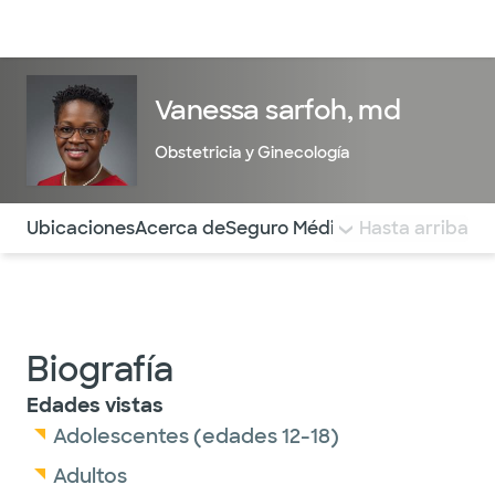
Médicos & Especialistas
Ubicaciones
Servicios & Tratami
Vanessa sarfoh, md
Obstetricia y Ginecología
Utilice esta navegación para saltar rápidamente a difere
Ubicaciones
Acerca de
Seguro Médico
COMENTARIOS
Hasta arriba
Biografía
Edades vistas
Adolescentes (edades 12-18)
Adultos