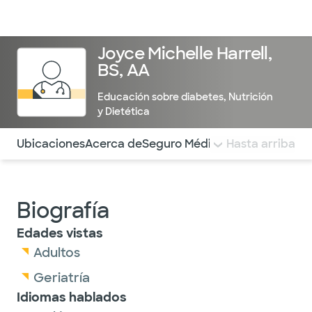
Médicos & Especialistas
Ubicaciones
Servicios & Tratami
Joyce Michelle Harrell,
BS, AA
Educación sobre diabetes
,
Nutrición
y Dietética
Utilice esta navegación para saltar rápidamente a difere
Ubicaciones
Acerca de
Seguro Médico
COMENTARIOS
Hasta arriba
Biografía
Edades vistas
Adultos
Geriatría
Idiomas hablados