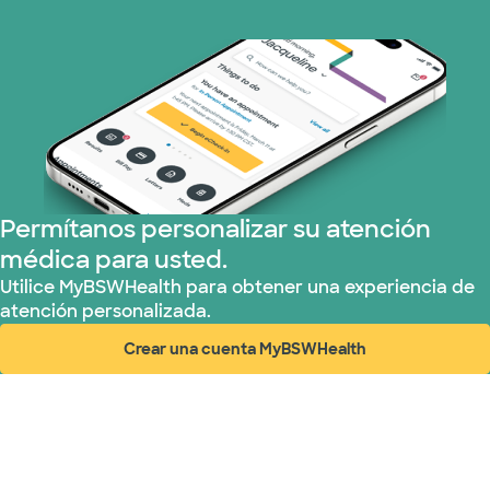
Medicare (1 planes)
Nebraska Furniture Mart (3 planes)
Red PHCS (1 planes)
Prism Electric (1 planes)
Permítanos personalizar su atención
Plan de Salud Superior (17 planes)
médica para usted.
United HealthCare (28 planes)
Utilice MyBSWHealth para obtener una experiencia de
atención personalizada.
WellMed (15 planes)
Crear una cuenta MyBSWHealth
(abre en ventana nueva)