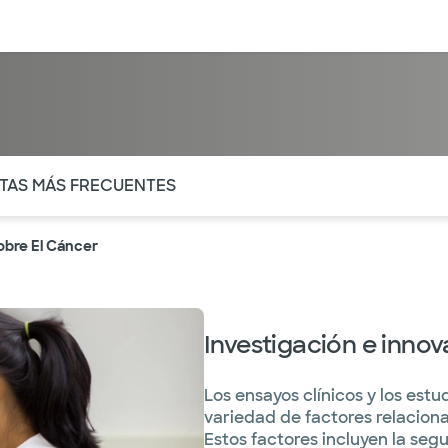
entos
Recursos
Servicios financieros
ntes secciones de la página. La sección activa actual es
TAS MÁS FRECUENTES
obre El Cáncer
Investigación e innov
Los ensayos clínicos y los est
variedad de factores relacio
Estos factores incluyen la segu