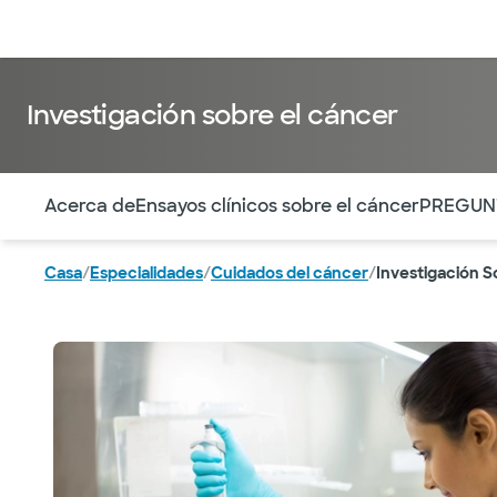
Médicos & Especialistas
Ubicaciones
Servicios & Tratami
Investigación sobre el cáncer
Utilice esta navegación para saltar rápidamente a difere
Acerca de
Ensayos clínicos sobre el cáncer
PREGUN
Casa
/
Especialidades
/
Cuidados del cáncer
/
Investigación S