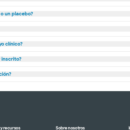
 o un placebo?
o clínico?
inscrito?
ción?
y recursos
Sobre nosotros