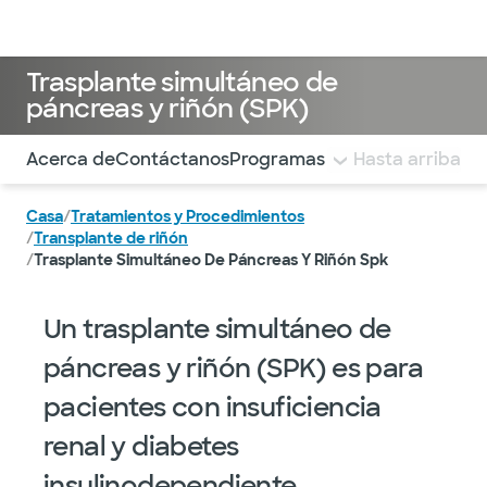
Médicos & Especialistas
Ubicaciones
Servicios & Tratami
Trasplante simultáneo de
páncreas y riñón (SPK)
Utilice esta navegación para saltar rápidamente a difere
Acerca de
Contáctanos
Programas de trasplante
Hasta arriba
Dos 
Casa
/
Tratamientos y Procedimientos
/
Transplante de riñón
/
Trasplante Simultáneo De Páncreas Y Riñón Spk
Un trasplante simultáneo de
páncreas y riñón (SPK) es para
pacientes con insuficiencia
renal y diabetes
insulinodependiente.