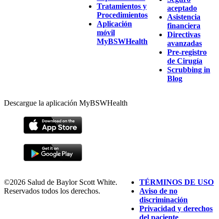
Tratamientos y
aceptado
Procedimientos
Asistencia
Aplicación
financiera
móvil
Directivas
MyBSWHealth
avanzadas
Pre-registro
de Cirugía
Scrubbing in
Blog
Descargue la aplicación MyBSWHealth
©2026 Salud de Baylor Scott White.
TÉRMINOS DE USO
Reservados todos los derechos.
Aviso de no
discriminación
Privacidad y derechos
del paciente