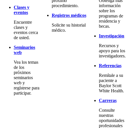
próximo
Obtenga más
procedimiento.
información
Clases y
sobre los
eventos
Registros médicos
programas de
residencia y
Encuentre
Solicite su historial
becas.
clases y
médico.
eventos cerca
Investigación
de usted.
Recursos y
Seminarios
apoyo para los
web
investigadores.
Vea los temas
Referencias
de los
próximos
Remítale a su
seminarios
paciente a
web y
Baylor Scott
regístrese para
White Health.
participar.
Carreras
Consulte
nuestras
oportunidades
profesionales