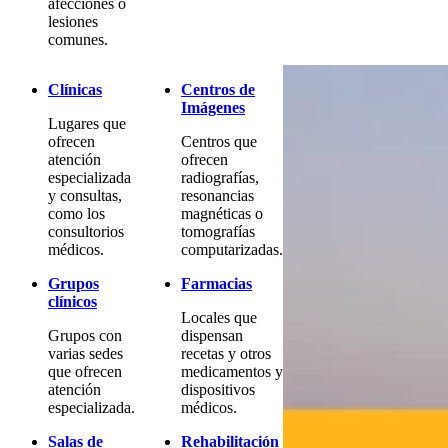
afecciones o
lesiones
comunes.
Clínicas
Centros de
Imágenes
Lugares que
ofrecen
Centros que
atención
ofrecen
especializada
radiografías,
y consultas,
resonancias
como los
magnéticas o
consultorios
tomografías
médicos.
computarizadas.
Grupos
Farmacias
clínicos
Locales que
Grupos con
dispensan
varias sedes
recetas y otros
que ofrecen
medicamentos y
atención
dispositivos
especializada.
médicos.
Salas de
Rehabilitación