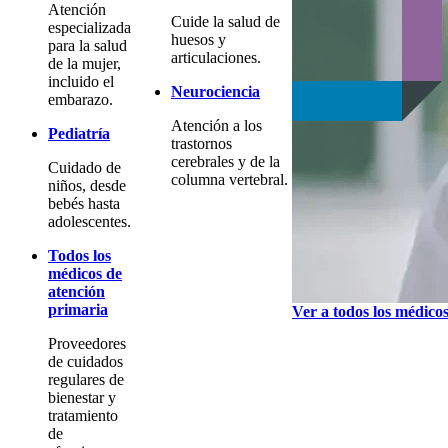
Atención
Cuide la salud de
especializada
huesos y
para la salud
articulaciones.
de la mujer,
incluido el
Neurociencia
embarazo.
Atención a los
Pediatría
trastornos
cerebrales y de la
Cuidado de
columna vertebral.
niños, desde
bebés hasta
adolescentes.
Todos los
médicos de
atención
primaria
Ver a todos los médico
Proveedores
de cuidados
regulares de
bienestar y
tratamiento
de