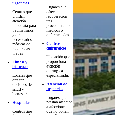
urgencias
Lugares que
Centros que
ofrecen
brindan
recuperación
atención
tras
inmediata para
procedimientos
traumatismos
médicos o
y otras
enfermedades.
necesidades
Centros
médicas de
quirúrgicos
moderadas a
graves
Ubicación que
proporciona
Fitness y
atención
bienestar
quirúrgica
Locales que
especializada.
ofrecen
Atención de
opciones de
urgencias
salud y
bienestar.
Lugares que
prestan atención
Hospitales
a afecciones
Centros que
que no ponen