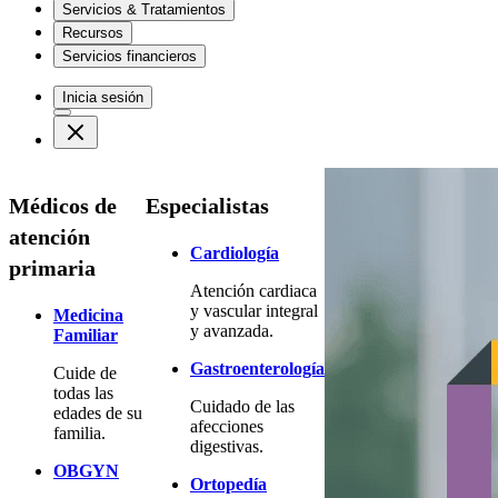
Servicios & Tratamientos
Recursos
Servicios financieros
Inicia sesión
Médicos de
Especialistas
atención
Cardiología
primaria
Atención cardiaca
y vascular integral
Medicina
y avanzada.
Familiar
Gastroenterología
Cuide de
todas las
Cuidado de las
edades de su
afecciones
familia.
digestivas.
OBGYN
Ortopedía