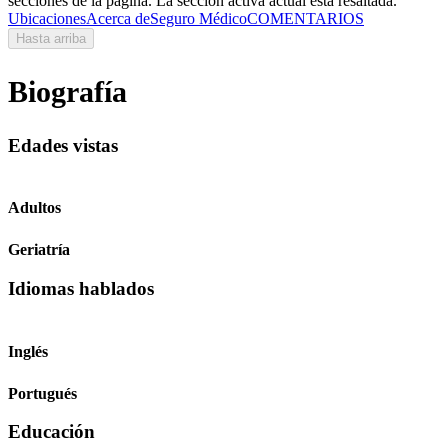
secciones de la página. La sección activa actual está resaltada.
Ubicaciones
Acerca de
Seguro Médico
COMENTARIOS
Hasta arriba
Biografía
Edades vistas
Adultos
Geriatría
Idiomas hablados
Inglés
Portugués
Educación