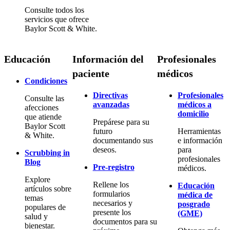
Consulte todos los
servicios que ofrece
Baylor Scott & White.
Educación
Información del
Profesionales
paciente
médicos
Condiciones
Directivas
Profesionales
Consulte las
avanzadas
médicos a
afecciones
domicilio
que atiende
Prepárese para su
Baylor Scott
futuro
Herramientas
& White.
documentando sus
e información
deseos.
para
Scrubbing in
profesionales
Blog
Pre-registro
médicos.
Explore
Rellene los
Educación
artículos sobre
formularios
médica de
temas
necesarios y
posgrado
populares de
presente los
(GME)
salud y
documentos para su
bienestar.