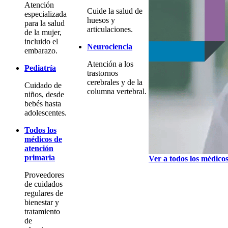
Atención
Cuide la salud de
especializada
huesos y
para la salud
articulaciones.
de la mujer,
incluido el
Neurociencia
embarazo.
Atención a los
Pediatría
trastornos
cerebrales y de la
Cuidado de
columna vertebral.
niños, desde
bebés hasta
adolescentes.
Todos los
médicos de
atención
primaria
Ver a todos los médico
Proveedores
de cuidados
regulares de
bienestar y
tratamiento
de