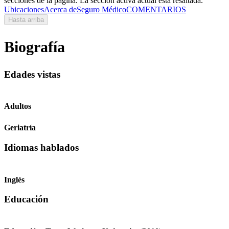
secciones de la página. La sección activa actual está resaltada.
Ubicaciones
Acerca de
Seguro Médico
COMENTARIOS
Hasta arriba
Biografía
Edades vistas
Adultos
Geriatría
Idiomas hablados
Inglés
Educación