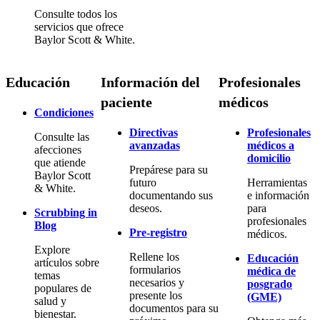
Consulte todos los
servicios que ofrece
Baylor Scott & White.
Educación
Información del
Profesionales
paciente
médicos
Condiciones
Directivas
Profesionales
Consulte las
avanzadas
médicos a
afecciones
domicilio
que atiende
Prepárese para su
Baylor Scott
futuro
Herramientas
& White.
documentando sus
e información
deseos.
para
Scrubbing in
profesionales
Blog
Pre-registro
médicos.
Explore
Rellene los
Educación
artículos sobre
formularios
médica de
temas
necesarios y
posgrado
populares de
presente los
(GME)
salud y
documentos para su
bienestar.