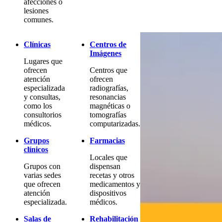
afecciones o
lesiones
comunes.
Clínicas
Centros de
Imágenes
Lugares que
ofrecen
Centros que
atención
ofrecen
especializada
radiografías,
y consultas,
resonancias
como los
magnéticas o
consultorios
tomografías
médicos.
computarizadas.
Grupos
Farmacias
clínicos
Locales que
Grupos con
dispensan
varias sedes
recetas y otros
que ofrecen
medicamentos y
atención
dispositivos
especializada.
médicos.
Salas de
Rehabilitación