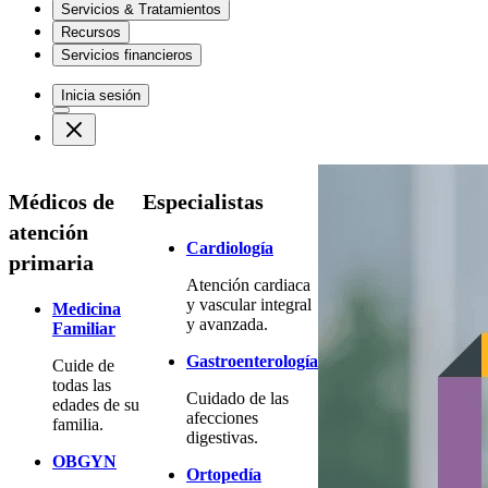
Servicios & Tratamientos
Recursos
Servicios financieros
Inicia sesión
Médicos de
Especialistas
atención
Cardiología
primaria
Atención cardiaca
y vascular integral
Medicina
y avanzada.
Familiar
Gastroenterología
Cuide de
todas las
Cuidado de las
edades de su
afecciones
familia.
digestivas.
OBGYN
Ortopedía