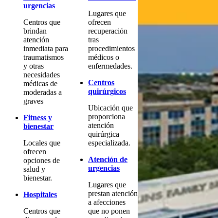
urgencias
Lugares que
Centros que
ofrecen
brindan
recuperación
atención
tras
inmediata para
procedimientos
traumatismos
médicos o
y otras
enfermedades.
necesidades
Centros
médicas de
quirúrgicos
moderadas a
graves
Ubicación que
proporciona
Fitness y
atención
bienestar
quirúrgica
Locales que
especializada.
ofrecen
Atención de
opciones de
urgencias
salud y
bienestar.
Lugares que
prestan atención
Hospitales
a afecciones
Centros que
que no ponen