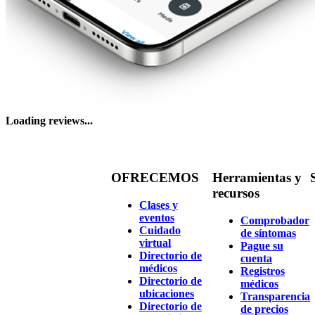
Loading reviews...
OFRECEMOS
Herramientas y
recursos
Clases y
eventos
Comprobador
Cuidado
de síntomas
virtual
Pague su
Directorio de
cuenta
médicos
Registros
Directorio de
médicos
ubicaciones
Transparencia
Directorio de
de precios