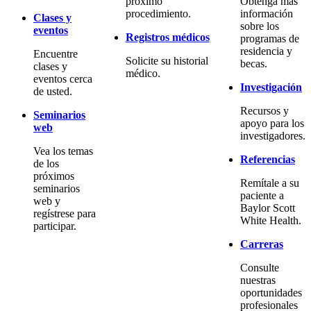
próximo
Obtenga más
procedimiento.
información
Clases y
sobre los
eventos
Registros médicos
programas de
residencia y
Encuentre
Solicite su historial
becas.
clases y
médico.
eventos cerca
Investigación
de usted.
Recursos y
Seminarios
apoyo para los
web
investigadores.
Vea los temas
Referencias
de los
próximos
Remítale a su
seminarios
paciente a
web y
Baylor Scott
regístrese para
White Health.
participar.
Carreras
Consulte
nuestras
oportunidades
profesionales