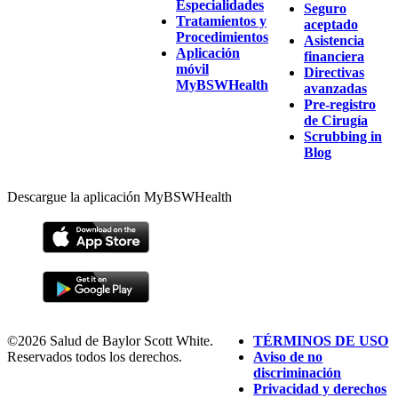
Especialidades
Seguro
Tratamientos y
aceptado
Procedimientos
Asistencia
Aplicación
financiera
móvil
Directivas
MyBSWHealth
avanzadas
Pre-registro
de Cirugía
Scrubbing in
Blog
Descargue la aplicación MyBSWHealth
©2026 Salud de Baylor Scott White.
TÉRMINOS DE USO
Reservados todos los derechos.
Aviso de no
discriminación
Privacidad y derechos