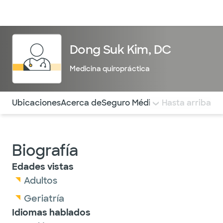
Médicos & Especialistas
Ubicaciones
Servicios & Tratami
Dong Suk Kim, DC
Medicina quiropráctica
Utilice esta navegación para saltar rápidamente a difere
Ubicaciones
Acerca de
Seguro Médico
COMENTARIOS
Hasta arriba
Biografía
Edades vistas
Adultos
Geriatría
Idiomas hablados