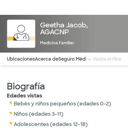
Médicos & Especialistas
Ubicaciones
Servicios & Tratami
Geetha Jacob,
AGACNP
Medicina Familiar
Utilice esta navegación para saltar rápidamente a difere
Ubicaciones
Acerca de
Seguro Médico
COMENTARIOS
Hasta arriba
Biografía
Edades vistas
Bebés y niños pequeños (edades 0-2)
Niños (edades 3-11)
Adolescentes (edades 12-18)