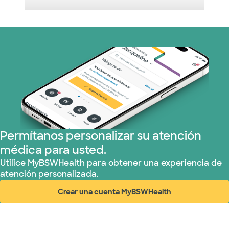
Prism Electric (1 planes)
Plan de Salud Superior (19 planes)
Tricare (3 planes)
TriWest HealthCare (1 planes)
United HealthCare (31 planes)
Permítanos personalizar su atención
médica para usted.
WellMed (15 planes)
Utilice MyBSWHealth para obtener una experiencia de
atención personalizada.
Crear una cuenta MyBSWHealth
(abre en ventana nueva)