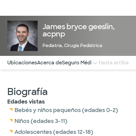
Médicos & Especialistas
Ubicaciones
Servicios & Tratami
James bryce geeslin,
acpnp
Pediatría
,
Cirugía Pediátrica
Utilice esta navegación para saltar rápidamente a difere
Ubicaciones
Acerca de
Seguro Médico
COMENTARIOS
Hasta arriba
Biografía
Edades vistas
Bebés y niños pequeños (edades 0-2)
Niños (edades 3-11)
Adolescentes (edades 12-18)