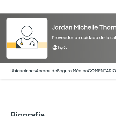
Médicos & Especialistas
Ubicaciones
Servicios & Tratami
Jordan Michelle Tho
Proveedor de cuidado de la sa
Inglés
Utilice esta navegación para saltar rápidamente a difere
Ubicaciones
Acerca de
Seguro Médico
COMENTARI
Biografía