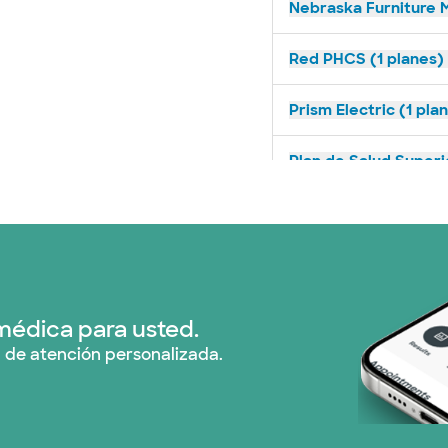
Nebraska Furniture M
Red PHCS (1 planes)
Prism Electric (1 pla
Plan de Salud Superi
United HealthCare (
WellMed (11 planes)
médica para usted.
 de atención personalizada.