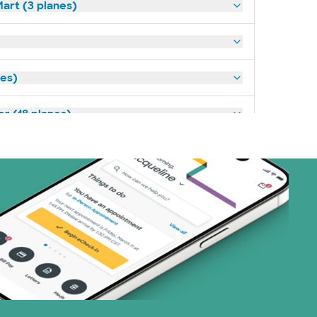
art (3 planes)
nes)
or (18 planes)
23 planes)