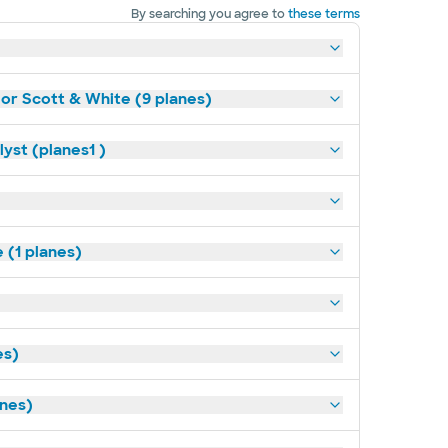
By searching you agree to
these terms
lor Scott & White (9 planes)
yst (planes1 )
(1 planes)
es)
anes)