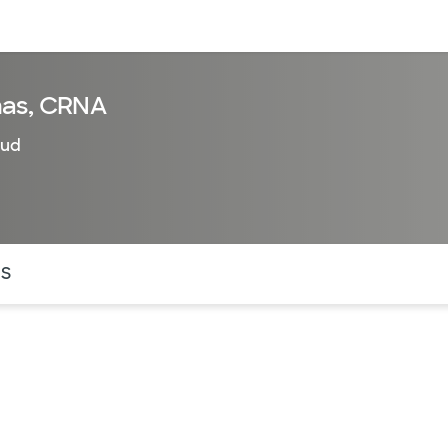
entos
Recursos
Servicios financieros
mas, CRNA
lud
ntes secciones de la página. La sección activa actual es
OS