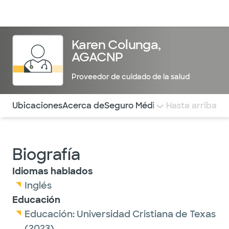
Médicos & Especialistas
Ubicaciones
Servicios & Tratami
Karen Colunga,
AGACNP
Proveedor de cuidado de la salud
Utilice esta navegación para saltar rápidamente a difere
Ubicaciones
Acerca de
Seguro Médico
COMENTARIOS
Hasta arriba
Biografía
Idiomas hablados
Inglés
Educación
Educación:
Universidad Cristiana de Texas
(2023)