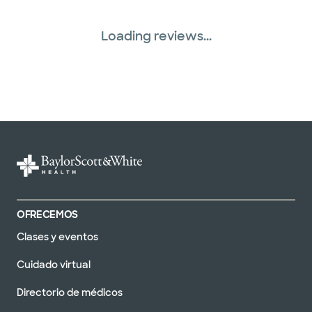
Tricare (3 planes)
Loading reviews...
TriWest HealthCare (1 planes)
United HealthCare (22 planes)
WellMed (15 planes)
OFRECEMOS
Clases y eventos
Cuidado virtual
Directorio de médicos