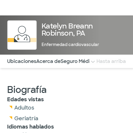
Médicos & Especialistas
Ubicaciones
Servicios & Tratami
Katelyn Breann
Robinson, PA
Enfermedad cardiovascular
Utilice esta navegación para saltar rápidamente a difere
Ubicaciones
Acerca de
Seguro Médico
COMENTARIOS
Hasta arriba
Biografía
Edades vistas
Adultos
Geriatría
Idiomas hablados