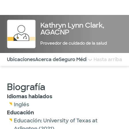
Médicos & Especialistas
Ubicaciones
Servicios & Tratami
Kathryn Lynn Clark,
AGACNP
Proveedor de cuidado de la salud
Utilice esta navegación para saltar rápidamente a difere
Ubicaciones
Acerca de
Seguro Médico
COMENTARIOS
Hasta arriba
Biografía
Idiomas hablados
Inglés
Educación
Educación:
University of Texas at
Arlington
(2021)