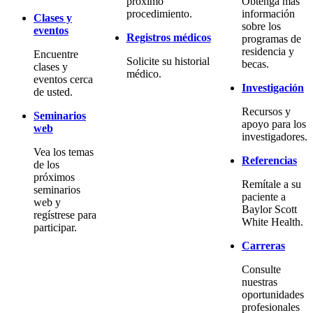
próximo
Obtenga más
procedimiento.
información
Clases y
sobre los
eventos
Registros médicos
programas de
residencia y
Encuentre
Solicite su historial
becas.
clases y
médico.
eventos cerca
Investigación
de usted.
Recursos y
Seminarios
apoyo para los
web
investigadores.
Vea los temas
Referencias
de los
próximos
Remítale a su
seminarios
paciente a
web y
Baylor Scott
regístrese para
White Health.
participar.
Carreras
Consulte
nuestras
oportunidades
profesionales