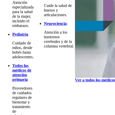
Atención
Cuide la salud de
especializada
huesos y
para la salud
articulaciones.
de la mujer,
incluido el
Neurociencia
embarazo.
Atención a los
Pediatría
trastornos
cerebrales y de la
Cuidado de
columna vertebral.
niños, desde
bebés hasta
adolescentes.
Todos los
médicos de
atención
primaria
Ver a todos los médico
Proveedores
de cuidados
regulares de
bienestar y
tratamiento
de