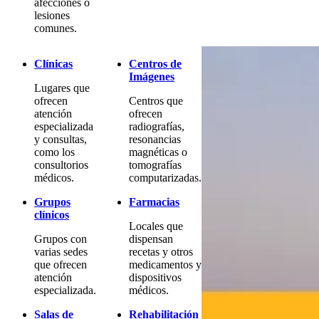
afecciones o
lesiones
comunes.
Clínicas
Centros de
Imágenes
Lugares que
ofrecen
Centros que
atención
ofrecen
especializada
radiografías,
y consultas,
resonancias
como los
magnéticas o
consultorios
tomografías
médicos.
computarizadas.
Grupos
Farmacias
clínicos
Locales que
Grupos con
dispensan
varias sedes
recetas y otros
que ofrecen
medicamentos y
atención
dispositivos
especializada.
médicos.
Salas de
Rehabilitación