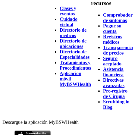
recursos
Clases y
eventos
Comprobador
Cuidado
de síntomas
virtual
Pague su
Directorio de
cuenta
médicos
Registros
Directorio de
médicos
ubicaciones
Transparencia
Directorio de
de precios
Especialidades
Seguro
Tratamientos y
aceptado
Procedimientos
Asistencia
Aplicación
financiera
móvil
Directivas
MyBSWHealth
avanzadas
Pre-registro
de Cirugía
Scrubbing in
Blog
Descargue la aplicación MyBSWHealth