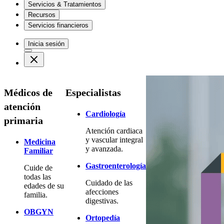
Servicios & Tratamientos
Recursos
Servicios financieros
Inicia sesión
Médicos de
Especialistas
atención
Cardiología
primaria
Atención cardiaca
y vascular integral
Medicina
y avanzada.
Familiar
Gastroenterología
Cuide de
todas las
Cuidado de las
edades de su
afecciones
familia.
digestivas.
OBGYN
Ortopedía