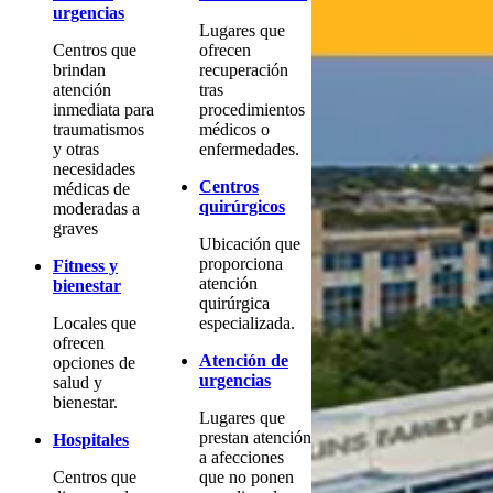
urgencias
Lugares que
Centros que
ofrecen
brindan
recuperación
atención
tras
inmediata para
procedimientos
traumatismos
médicos o
y otras
enfermedades.
necesidades
Centros
médicas de
quirúrgicos
moderadas a
graves
Ubicación que
proporciona
Fitness y
atención
bienestar
quirúrgica
Locales que
especializada.
ofrecen
Atención de
opciones de
urgencias
salud y
bienestar.
Lugares que
prestan atención
Hospitales
a afecciones
Centros que
que no ponen