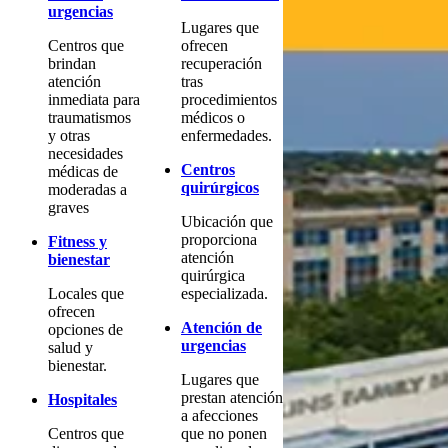
urgencias
Lugares que
Centros que
ofrecen
brindan
recuperación
atención
tras
inmediata para
procedimientos
traumatismos
médicos o
y otras
enfermedades.
necesidades
Centros
médicas de
quirúrgicos
moderadas a
graves
Ubicación que
proporciona
Fitness y
atención
bienestar
quirúrgica
Locales que
especializada.
ofrecen
Atención de
opciones de
urgencias
salud y
bienestar.
Lugares que
prestan atención
Hospitales
a afecciones
Centros que
que no ponen