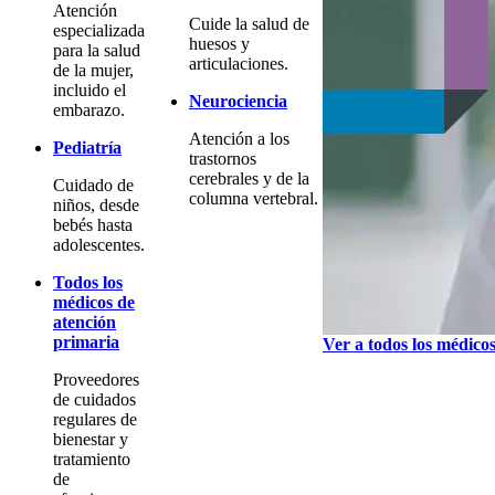
Atención
Cuide la salud de
especializada
huesos y
para la salud
articulaciones.
de la mujer,
incluido el
Neurociencia
embarazo.
Atención a los
Pediatría
trastornos
cerebrales y de la
Cuidado de
columna vertebral.
niños, desde
bebés hasta
adolescentes.
Todos los
médicos de
atención
primaria
Ver a todos los médico
Proveedores
de cuidados
regulares de
bienestar y
tratamiento
de