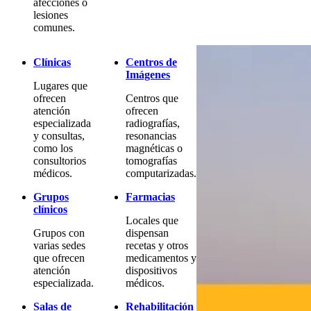
afecciones o
lesiones
comunes.
Clínicas
Centros de
Imágenes
Lugares que
ofrecen
Centros que
atención
ofrecen
especializada
radiografías,
y consultas,
resonancias
como los
magnéticas o
consultorios
tomografías
médicos.
computarizadas.
Grupos
Farmacias
clínicos
Locales que
Grupos con
dispensan
varias sedes
recetas y otros
que ofrecen
medicamentos y
atención
dispositivos
especializada.
médicos.
Salas de
Rehabilitación