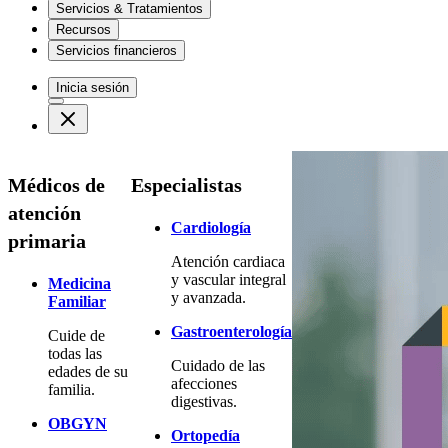
Servicios & Tratamientos
Recursos
Servicios financieros
Inicia sesión
Médicos de
Especialistas
atención
Cardiología
primaria
Atención cardiaca
y vascular integral
Medicina
y avanzada.
Familiar
Gastroenterología
Cuide de
todas las
Cuidado de las
edades de su
afecciones
familia.
digestivas.
OBGYN
Ortopedía