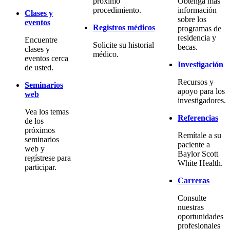
próximo
Obtenga más
procedimiento.
información
Clases y
sobre los
eventos
Registros médicos
programas de
residencia y
Encuentre
Solicite su historial
becas.
clases y
médico.
eventos cerca
Investigación
de usted.
Recursos y
Seminarios
apoyo para los
web
investigadores.
Vea los temas
Referencias
de los
próximos
Remítale a su
seminarios
paciente a
web y
Baylor Scott
regístrese para
White Health.
participar.
Carreras
Consulte
nuestras
oportunidades
profesionales