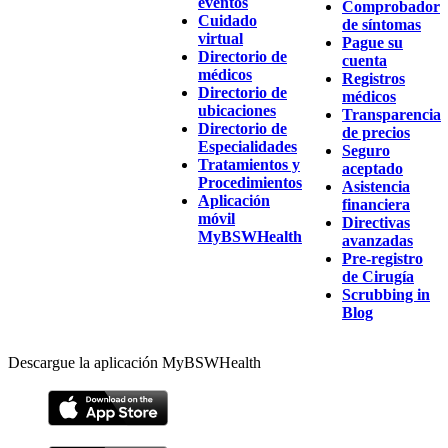
eventos
Comprobador
Cuidado
de síntomas
virtual
Pague su
Directorio de
cuenta
médicos
Registros
Directorio de
médicos
ubicaciones
Transparencia
Directorio de
de precios
Especialidades
Seguro
Tratamientos y
aceptado
Procedimientos
Asistencia
Aplicación
financiera
móvil
Directivas
MyBSWHealth
avanzadas
Pre-registro
de Cirugía
Scrubbing in
Blog
Descargue la aplicación MyBSWHealth