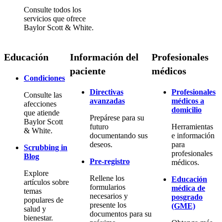
Consulte todos los
servicios que ofrece
Baylor Scott & White.
Educación
Información del
Profesionales
paciente
médicos
Condiciones
Directivas
Profesionales
Consulte las
avanzadas
médicos a
afecciones
domicilio
que atiende
Prepárese para su
Baylor Scott
futuro
Herramientas
& White.
documentando sus
e información
deseos.
para
Scrubbing in
profesionales
Blog
Pre-registro
médicos.
Explore
Rellene los
Educación
artículos sobre
formularios
médica de
temas
necesarios y
posgrado
populares de
presente los
(GME)
salud y
documentos para su
bienestar.