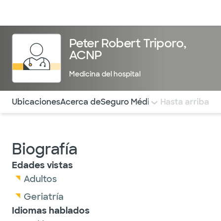
Médicos & Especialistas
Ubicaciones
Servicios & Tratami
Peter Robert Triporo,
ACNP
Medicina del hospital
Utilice esta navegación para saltar rápidamente a difere
Ubicaciones
Acerca de
Seguro Médico
COMENTARIOS
Hasta arriba
Biografía
Edades vistas
Adultos
Geriatría
Idiomas hablados