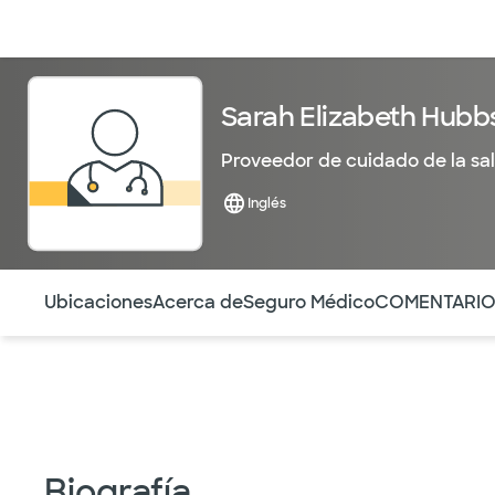
Médicos & Especialistas
Ubicaciones
Servicios & Tratami
Sarah Elizabeth Hub
Proveedor de cuidado de la sa
Inglés
Utilice esta navegación para saltar rápidamente a difere
Ubicaciones
Acerca de
Seguro Médico
COMENTARI
Biografía