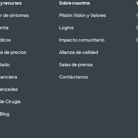
y recursos
Sobre nosotros
 de síntomas
Misión Visión y Valores
enta
Logros
dicos
Impacto comunitario
a de precios
Alianza de calidad
tado
Salas de prensa
nanciera
Contáctanos
vanzadas
de Cirugía
 Blog