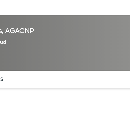
entos
Recursos
Servicios financieros
bs, AGACNP
lud
ntes secciones de la página. La sección activa actual es
OS