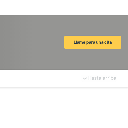
Inicia sesión
Llame para una cita
tá resaltada.
Hasta arriba