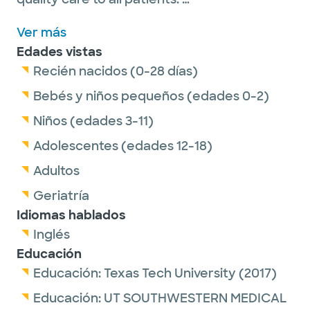
Ver más
Outside the clinic, he enjoys spending time
Edades vistas
with family, sports, exercising, fishing,
Recién nacidos (0-28 días)
traveling, and watching movies and TV
shows.
Bebés y niños pequeños (edades 0-2)
Niños (edades 3-11)
Adolescentes (edades 12-18)
Adultos
Geriatría
Idiomas hablados
Inglés
Educación
Educación:
Texas Tech University
(2017)
Educación:
UT SOUTHWESTERN MEDICAL