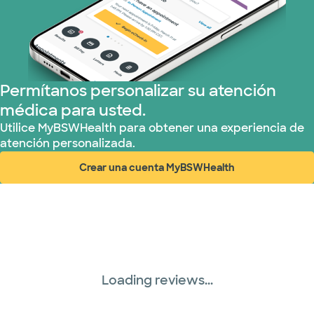
Nebraska Furniture Mart (3 planes)
Red PHCS (1 planes)
Permítanos personalizar su atención
Prism Electric (1 planes)
médica para usted.
Plan de Salud Superior (3 planes)
Utilice MyBSWHealth para obtener una experiencia de
atención personalizada.
United HealthCare (28 planes)
Crear una cuenta MyBSWHealth
(abre en ventana nueva)
WellMed (15 planes)
Loading reviews...