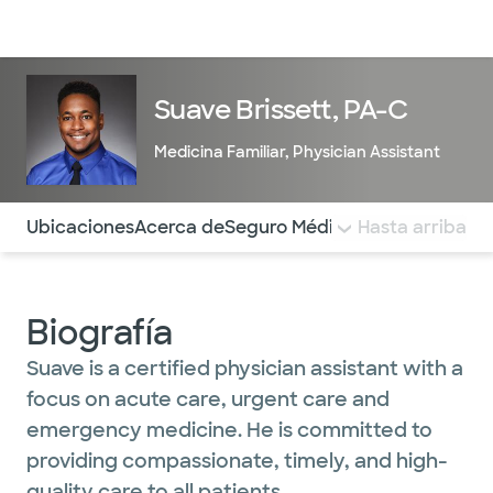
Médicos & Especialistas
Ubicaciones
Servicios & Tratami
Suave Brissett, PA-C
Medicina Familiar
,
Physician Assistant
Utilice esta navegación para saltar rápidamente a difere
Ubicaciones
Acerca de
Seguro Médico
COMENTARIOS
Hasta arriba
Biografía
Suave is a certified physician assistant with a
focus on acute care, urgent care and
emergency medicine. He is committed to
providing compassionate, timely, and high-
quality care to all patients.