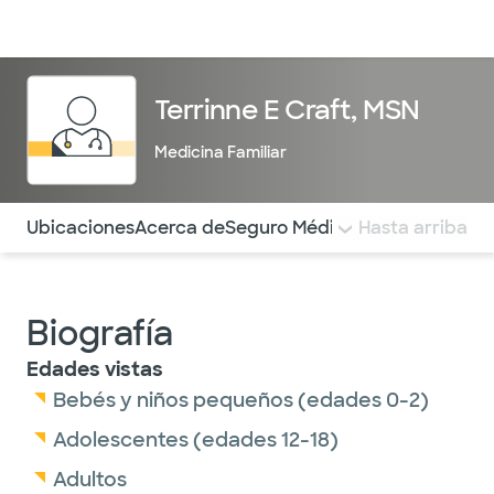
Médicos & Especialistas
Ubicaciones
Servicios & Tratami
Terrinne E Craft, MSN
Medicina Familiar
Utilice esta navegación para saltar rápidamente a difere
Ubicaciones
Acerca de
Seguro Médico
COMENTARIOS
Hasta arriba
Biografía
Edades vistas
Bebés y niños pequeños (edades 0-2)
Adolescentes (edades 12-18)
Adultos