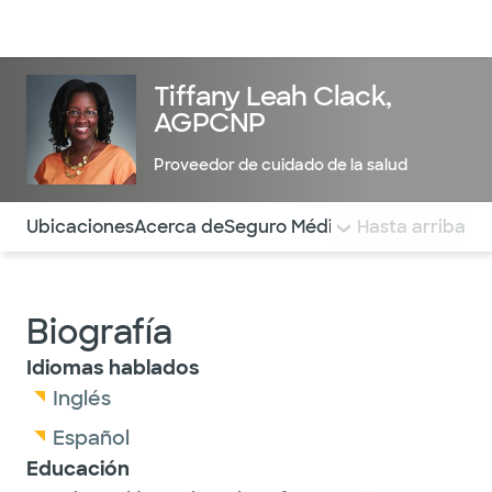
Médicos & Especialistas
Ubicaciones
Servicios & Tratami
Tiffany Leah Clack,
AGPCNP
Proveedor de cuidado de la salud
Utilice esta navegación para saltar rápidamente a difere
Ubicaciones
Acerca de
Seguro Médico
COMENTARIOS
Hasta arriba
Biografía
Idiomas hablados
Inglés
Español
Educación