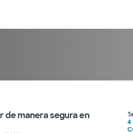
ar de manera segura en
T
4
C