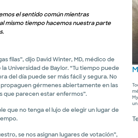
semos el sentido común mientras
 al mismo tiempo hacemos nuestra parte
s.
as filas”, dijo David Winter, MD, médico de
 la Universidad de Baylor. “Tu tiempo puede
M
hora del día puede ser más fácil y segura. No
s propaguen gérmenes abiertamente en las
To
mé
los que parecen estar enfermos”.
My
un
 que no tenga el lujo de elegir un lugar de
tiempo.
T
tro, se nos asignan lugares de votación”,