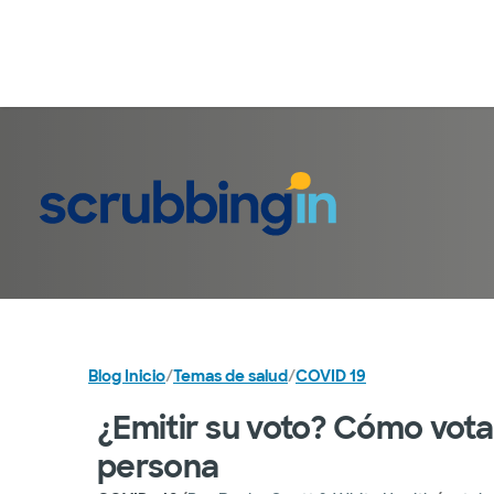
Blog Inicio
/
Temas de salud
/
COVID 19
¿Emitir su voto? Cómo vot
persona