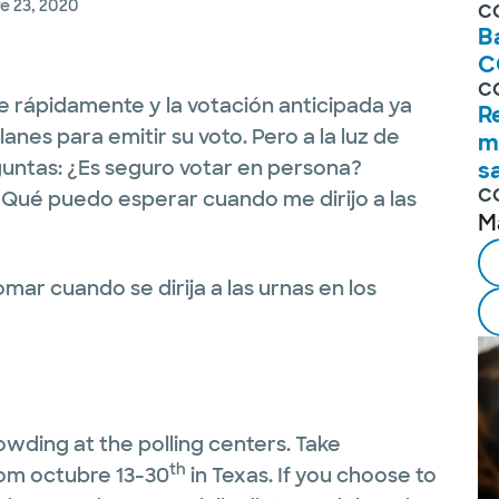
e 23, 2020
CO
B
C
CO
e rápidamente y la votación anticipada ya
R
anes para emitir su voto. Pero a la luz de
m
untas: ¿Es seguro votar en persona?
s
CO
Qué puedo esperar cuando me dirijo a las
M
mar cuando se dirija a las urnas en los
owding at the polling centers. Take
th
rom octubre 13-30
in Texas. If you choose to