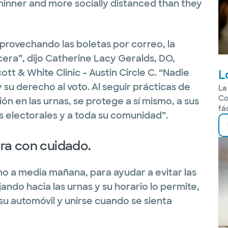
thinner and more socially distanced than they
provechando las boletas por correo, la
acera”, dijo Catherine Lacy Geralds, DO,
L
tt & White Clinic – Austin Circle C. “Nadie
 su derecho al voto. Al seguir prácticas de
La
Co
ón en las urnas, se protege a sí mismo, a sus
fá
 electorales y a toda su comunidad”.
hora con cuidado.
mo a media mañana, para ayudar a evitar las
ejando hacia las urnas y su horario lo permite,
su automóvil y unirse cuando se sienta