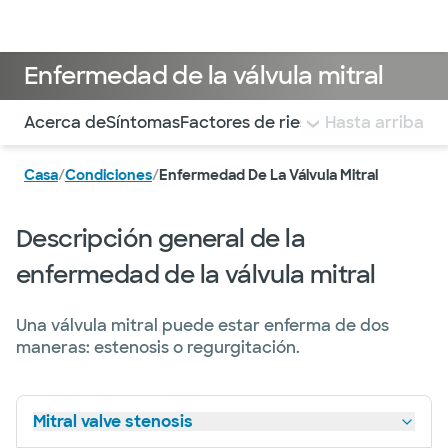
Médicos & Especialistas
Ubicaciones
Servicios & Tratami
Enfermedad de la válvula mitral
Utilice esta navegación para saltar rápidamente a difere
Acerca de
Síntomas
Factores de riesgo
Hasta arriba
Diagnóstico
Op
Casa
/
Condiciones
/
Enfermedad De La Válvula Mitral
Descripción general de la
enfermedad de la válvula mitral
Una válvula mitral puede estar enferma de dos
maneras: estenosis o regurgitación.
Mitral valve stenosis