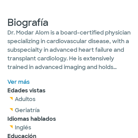
Biografía
Dr. Modar Alom is a board-certified physician
specializing in cardiovascular disease, with a
subspecialty in advanced heart failure and
transplant cardiology. He is extensively
trained in advanced imaging and holds
certifications from the National Board of
Ver más
Echocardiography, the Certification Board
Edades vistas
of Cardiovascular Computed Tomography as
Adultos
well as Physician in Vascular Interpretation
certification.
Geriatría
Idiomas hablados
Inglés
Educación