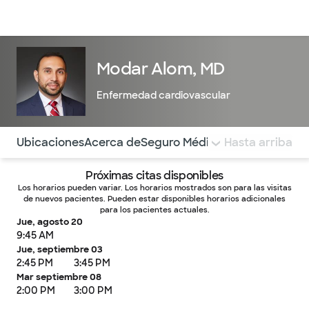
Médicos & Especialistas
Ubicaciones
Servicios & Tratami
Modar Alom, MD
Enfermedad cardiovascular
Utilice esta navegación para saltar rápidamente a difere
Ubicaciones
Acerca de
Seguro Médico
COMENTARIOS
Hasta arriba
Próximas citas disponibles
Los horarios pueden variar. Los horarios mostrados son para las visitas
de nuevos pacientes. Pueden estar disponibles horarios adicionales
para los pacientes actuales.
Jue, agosto 20
9:45 AM
Jue, septiembre 03
2:45 PM
3:45 PM
Mar septiembre 08
2:00 PM
3:00 PM