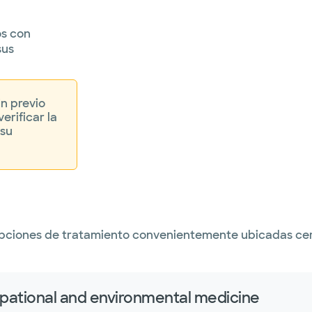
os con
sus
in previo
erificar la
 su
 opciones de tratamiento convenientemente ubicadas ce
pational and environmental medicine