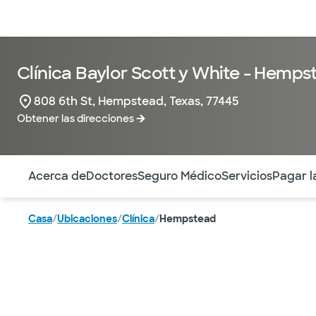
Médicos & Especialistas
Ubicaciones
Servicios & Tratami
Clínica Baylor Scott y White - Hemps
808 6th St, Hempstead, Texas, 77445
Obtener las direcciones
Utilice esta navegación para saltar rápidamente a difere
Acerca de
Doctores
Seguro Médico
Servicios
Pagar l
Casa
/
Ubicaciones
/
Clínica
/
Hempstead