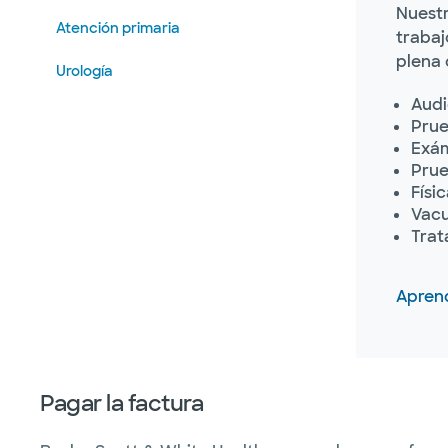
Nuestr
Atención primaria
trabaj
plena 
Urología
Aud
Prue
Exám
Prue
Físi
Vacu
Trat
Apren
Pagar la factura