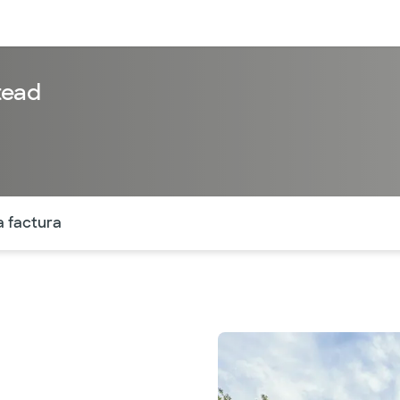
entos
Recursos
Servicios financieros
tead
ntes secciones de la página. La sección activa actual es
a factura