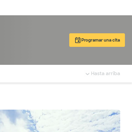
Inicia sesión
Programar una cita
tá resaltada.
Hasta arriba