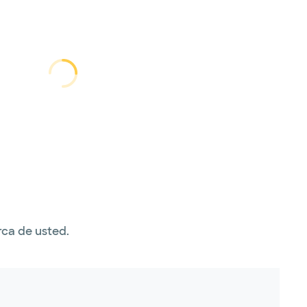
cargando...
cargando
rca de usted.