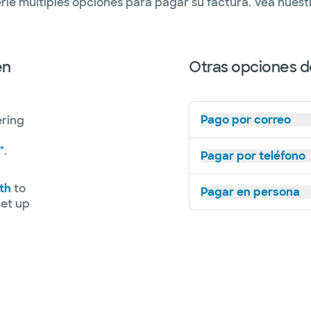
rle múltiples opciones para pagar su factura. Vea nue
en
Otras opciones d
Pago por correo
ering
"
.
Pagar por teléfono
th
to
Pagar en persona
set up