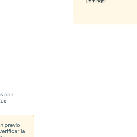
Domingo
:
os con
sus
in previo
erificar la