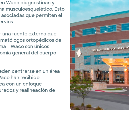
 en Waco diagnostican y
ma musculoesquelético. Esto
s asociadas que permiten el
rvios.
r una fuente externa que
aumatólogos ortopédicos de
uma - Waco son únicos
tomía general del cuerpo
ueden centrarse en un área
Waco han recibido
ica con un enfoque
urados y realineación de