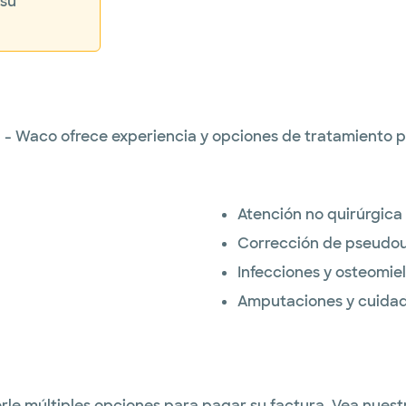
 su
a - Waco ofrece experiencia y opciones de tratamiento
Atención no quirúrgica
Corrección de pseudou
Infecciones y osteomieli
Amputaciones y cuidad
rle múltiples opciones para pagar su factura. Vea nue