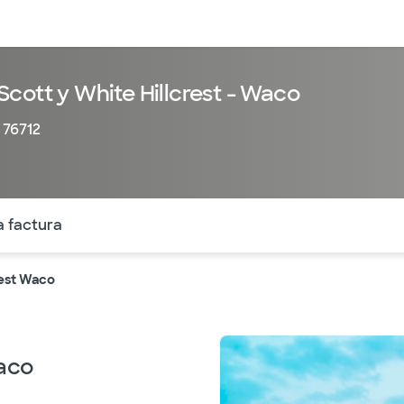
entos
Recursos
Servicios financieros
cott y White Hillcrest - Waco
 76712
ntes secciones de la página. La sección activa actual es
a factura
rest Waco
Waco