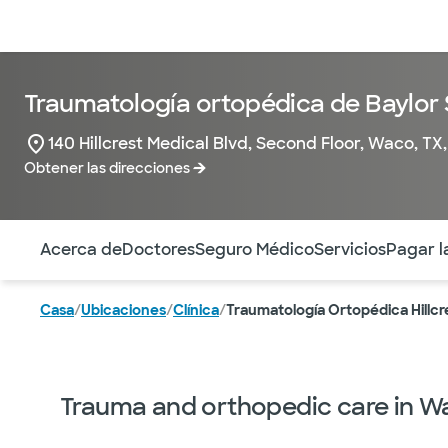
Médicos & Especialistas
Ubicaciones
Servicios & Tratami
Traumatología ortopédica de Baylor S
140 Hillcrest Medical Blvd, Second Floor, Waco, TX,
Obtener las direcciones
Utilice esta navegación para saltar rápidamente a difere
Acerca de
Doctores
Seguro Médico
Servicios
Pagar l
Casa
/
Ubicaciones
/
Clínica
/
Traumatología Ortopédica Hillc
Trauma and orthopedic care in 