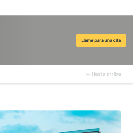
Inicia sesión
Llame para una cita
tá resaltada.
Hasta arriba