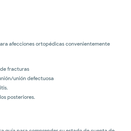
 para afecciones ortopédicas convenientemente
 de fracturas
nión/unión defectuosa
tis.
os posteriores.
stra guía para comprender su estado de cuenta de