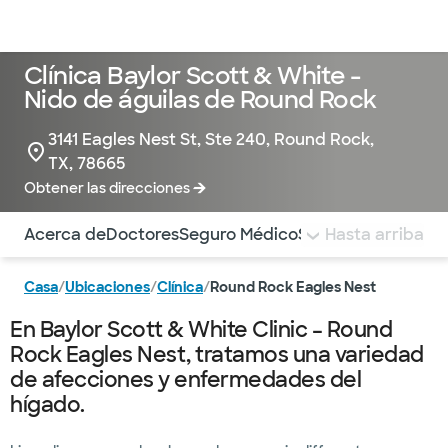
Médicos & Especialistas
Ubicaciones
Servicios & Tratami
Clínica Baylor Scott & White -
Nido de águilas de Round Rock
3141 Eagles Nest St, Ste 240, Round Rock,
TX, 78665
Obtener las direcciones
Utilice esta navegación para saltar rápidamente a difere
Acerca de
Doctores
Seguro Médico
Servicios
Hasta arriba
Pagar la 
Casa
/
Ubicaciones
/
Clínica
/
Round Rock Eagles Nest
En Baylor Scott & White Clinic – Round
Rock Eagles Nest, tratamos una variedad
de afecciones y enfermedades del
hígado.