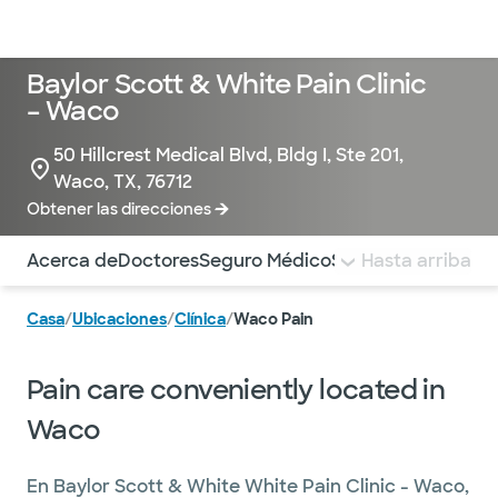
Médicos & Especialistas
Ubicaciones
Servicios & Tratami
Baylor Scott & White Pain Clinic
– Waco
50 Hillcrest Medical Blvd, Bldg I, Ste 201,
Waco, TX, 76712
Obtener las direcciones
Utilice esta navegación para saltar rápidamente a difere
Acerca de
Doctores
Seguro Médico
Servicios
Hasta arriba
Pagar la 
Casa
/
Ubicaciones
/
Clínica
/
Waco Pain
Pain care conveniently located in
Waco
En Baylor Scott & White White Pain Clinic - Waco,