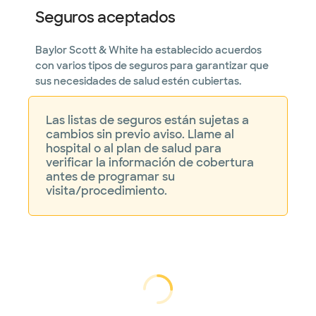
Seguros aceptados
Centro de enfermedades del
Baylor Scott & White ha establecido acuerdos
hígado y páncreas Baylor
Scott & White - Waco
con varios tipos de seguros para garantizar que
{50} Hillcrest Medical Blvd Ste {104},
sus necesidades de salud estén cubiertas.
Waco, TX, {76712}
DIRECCIONES
817.922.4560
Las listas de seguros están sujetas a
No se aceptan pacientes sin cita previa
cambios sin previo aviso. Llame al
hospital o al plan de salud para
verificar la información de cobertura
antes de programar su
visita/procedimiento.
cargando...
cargando