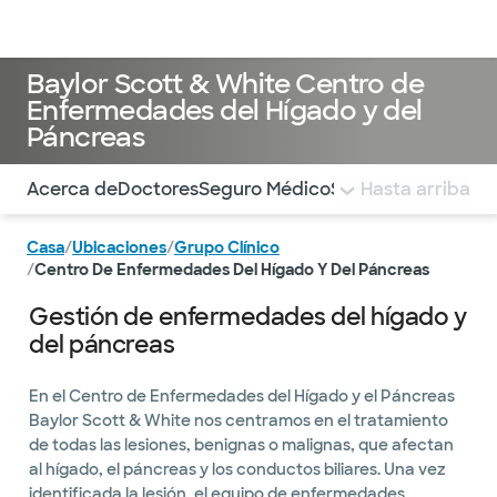
Médicos & Especialistas
Ubicaciones
Servicios & Tratami
Baylor Scott & White Centro de
Enfermedades del Hígado y del
Páncreas
Utilice esta navegación para saltar rápidamente a difere
Acerca de
Doctores
Seguro Médico
Servicios
Hasta arriba
Pagar la 
Casa
/
Ubicaciones
/
Grupo Clínico
/
Centro De Enfermedades Del Hígado Y Del Páncreas
Gestión de enfermedades del hígado y
del páncreas
En el Centro de Enfermedades del Hígado y el Páncreas
Baylor Scott & White nos centramos en el tratamiento
de todas las lesiones, benignas o malignas, que afectan
al hígado, el páncreas y los conductos biliares. Una vez
identificada la lesión, el equipo de enfermedades