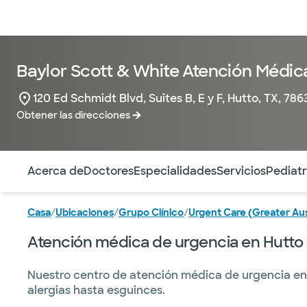
Médicos & Especialistas
Ubicaciones
Servicios & Tratami
Baylor Scott & White Atención Médic
120 Ed Schmidt Blvd, Suites B, E y F, Hutto, TX, 786
Obtener las direcciones
Utilice esta navegación para saltar rápidamente a difere
Acerca de
Doctores
Especialidades
Servicios
Pediatr
Casa
/
Ubicaciones
/
Grupo Clínico
/
Urgent Care (Greater Aus
Atención médica de urgencia en Hutto
Nuestro centro de atención médica de urgencia en
alergias hasta esguinces.