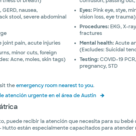
rtness of breath)
confusion, passing out
, GERD, nausea,
Eyes:
Pink eye, stye, mi
ack stool, severe abdominal
vision loss, eye trauma)
Procedures:
EKG, X-ray,
rge
fractures
oint pain, acute injuries
Mental health:
Acute an
(Excludes: Suicidal te
urns, minor cuts, foreign
des: Acne, moles, skin tags)
Testing:
COVID-19 PCR, 
pregnancy, STD
sit the
emergency room nearest to you
.
e atención urgente en el área de Austin
átrica
, puede recibir la atención que necesita para su bebé 
 – Hutto están especialmente capacitados para atende