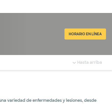
Inicia sesión
HORARIO EN LÍNEA
tá resaltada.
Hasta arriba
una variedad de enfermedades y lesiones, desde