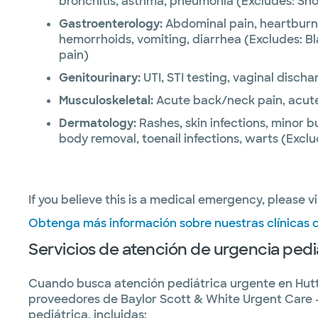
bronchitis, asthma, pneumonia (Excludes: Sho
Gastroenterology:
Abdominal pain, heartburn
hemorrhoids, vomiting, diarrhea (Excludes: Bl
pain)
Genitourinary:
UTI, STI testing, vaginal discha
Musculoskeletal:
Acute back/neck pain, acute j
Dermatology:
Rashes, skin infections, minor b
body removal, toenail infections, warts (Exclu
If you believe this is a medical emergency, please vi
Obtenga más información sobre nuestras clínicas d
Servicios de atención de urgencia pedi
Cuando busca atención pediátrica urgente en Hutto
proveedores de Baylor Scott & White Urgent Care
pediátrica, incluidas: