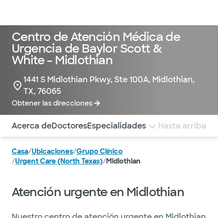
Médicos & Especialistas
Ubicaciones
Servicios & Tratami
Centro de Atención Médica de
Urgencia de Baylor Scott &
White – Midlothian
1441 S Midlothian Pkwy, Ste 100A, Midlothian,
TX, 76065
Obtener las direcciones
Utilice esta navegación para saltar rápidamente a difere
Acerca de
Doctores
Especialidades
Lo que tratamos
Hasta arriba
P
Casa
/
Ubicaciones
/
Grupo Clínico
/
Urgent Care (North Texas)
/
Midlothian
Atención urgente en Midlothian
Nuestro centro de atención urgente en Midlothian