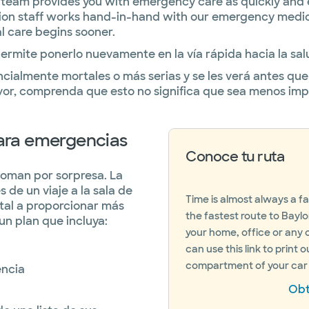
team provides you with emergency care as quickly and ef
ration staff works hand-in-hand with our emergency medic
l care begins sooner.
permite ponerlo nuevamente en la vía rápida hacia la sal
cialmente mortales o más serias y se les verá antes qu
vor, comprenda que esto no significa que sea menos imp
para emergencias
Conoce tu ruta
oman por sorpresa. La
 de un viaje a la sala de
Time is almost always a f
tal a proporcionar más
the fastest route to Bayl
n plan que incluya:
your home, office or any o
can use this link to print 
compartment of your car 
encia
Obt