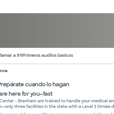
entos
Recursos
Servicios financieros
ntes secciones de la página. La sección activa actual es
lamar a 911
Primeros auxilios basicos
ncia
 Prepárate cuando lo hagan
are here for you—fast
 Center – Brenham are trained to handle your medical e
ly three facilities in the state with a Level 3 Stroke d