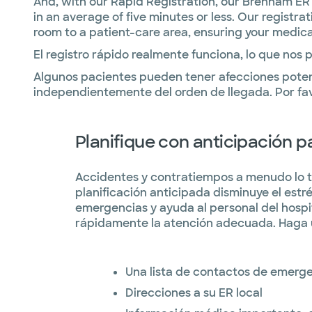
And, with our Rapid Registration, our Brenham ER 
in an average of five minutes or less. Our regist
room to a patient-care area, ensuring your medica
El registro rápido realmente funciona, lo que nos 
Algunos pacientes pueden tener afecciones poten
independientemente del orden de llegada. Por fa
Planifique con anticipación 
Accidentes y contratiempos a menudo lo t
planificación anticipada disminuye el estrés
emergencias y ayuda al personal del hospi
rápidamente la atención adecuada. Haga u
Una lista de contactos de emerg
Direcciones a su ER local