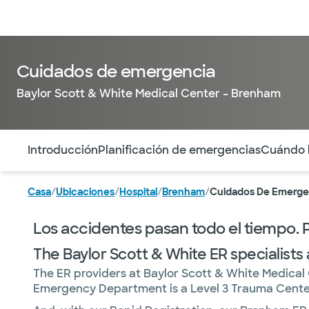
Médicos & Especialistas
Ubicaciones
Servicios & Tratami
Cuidados de emergencia
Baylor Scott & White Medical Center – Brenham
Utilice esta navegación para saltar rápidamente a difere
Introducción
Planificación de emergencias
Cuándo l
Casa
/
Ubicaciones
/
Hospital
/
Brenham
/
Cuidados De Emerge
Los accidentes pasan todo el tiempo.
The Baylor Scott & White ER specialists 
The ER providers at Baylor Scott & White Medical
Emergency Department is a Level 3 Trauma Center—on