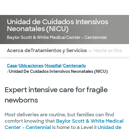
Médicos & Especialistas
Ubicaciones
Servicios & Tratami
Unidad de Cuidados Intensivos
Neonatales (NICU)
Baylor Scott & White Medical Center – Centennial
Utilice esta navegación para saltar rápidamente a difere
Acerca de
Tratamientos y Servicios
Pérdida auditiva in
Hasta arriba
Casa
/
Ubicaciones
/
Hospital
/
Centenario
/
Unidad De Cuidados Intensivos Neonatales (NICU)
Expert intensive care for fragile
newborns
Most deliveries are routine, but families can find
comfort knowing that
Baylor Scott & White Medical
Center – Centennial
is home to a Level II
Unidad de