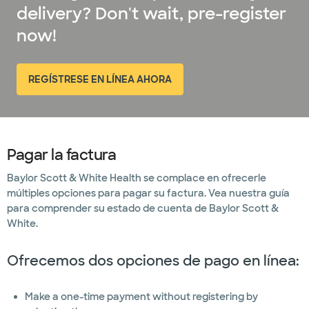
Pediatría
delivery? Don't wait, pre-register
now!
Atención
primaria
Neumología
REGÍSTRESE EN LÍNEA AHORA
(abre en ventana nueva)
Rehabilitación
y Terapia
Física
Pagar la factura
Reumatología
Baylor Scott & White Health se complace en ofrecerle
múltiples opciones para pagar su factura. Vea nuestra guía
Cuidado de
para comprender su estado de cuenta de Baylor Scott &
la
escoliosis
White.
Medicina
Ofrecemos dos opciones de pago en línea:
deportiva
Servicios
Make a one-time payment without registering by