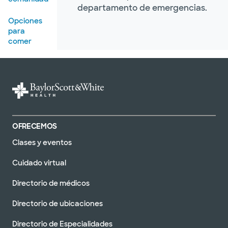
departamento de emergencias.
Opciones
para
comer
Estimar su
costo de la
atención
Registros
médicos
OFRECEMOS
Saludos del
Clases y eventos
paciente
Cuidado virtual
Reconocer
a un
Directorio de médicos
empleado
Directorio de ubicaciones
Cuidado
espiritual
Directorio de Especialidades