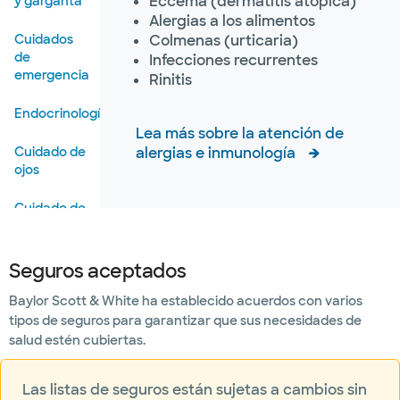
Eccema (dermatitis atópica)
y garganta
Alergias a los alimentos
Cuidados
Colmenas (urticaria)
de
Infecciones recurrentes
emergencia
Rinitis
Endocrinología
Lea más sobre la atención de
Cuidado de
alergias e inmunología
ojos
Cuidado de
los pies
Corazón y
Seguros aceptados
Vascular
Baylor Scott & White ha establecido acuerdos con varios
tipos de seguros para garantizar que sus necesidades de
Hematología
salud estén cubiertas.
Formación
de
Las listas de seguros están sujetas a cambios sin
imágenes y