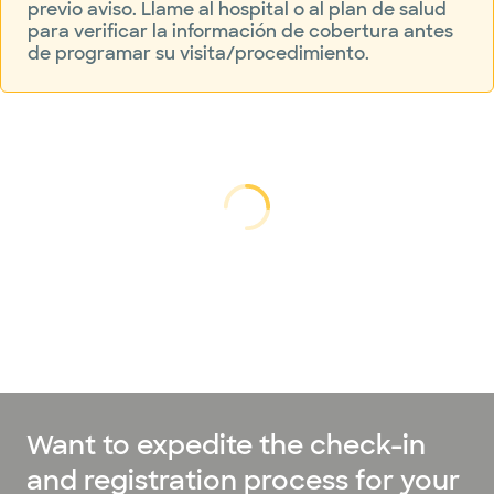
previo aviso. Llame al hospital o al plan de salud
radiología
para verificar la información de cobertura antes
de programar su visita/procedimiento.
Medicina
hospitalaria
y
Hospitalistas
Labor y
parto
cargando...
cargando
Cuidado de
músculos y
articulaciones
Neurociencia
Ortopedía
El manejo
Want to expedite the check-in
del dolor
and registration process for your