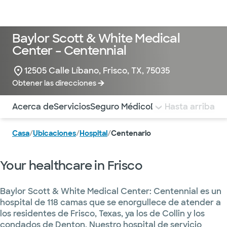
Médicos & Especialistas
Ubicaciones
Servicios & Tratami
Baylor Scott & White Medical
Center – Centennial
12505 Calle Líbano, Frisco, TX, 75035
Obtener las direcciones
Utilice esta navegación para saltar rápidamente a difere
Acerca de
Servicios
Seguro Médico
Doctores
Hasta arriba
Pagar la 
Casa
/
Ubicaciones
/
Hospital
/
Centenario
Your healthcare in Frisco
Baylor Scott & White Medical Center: Centennial es un
hospital de 118 camas que se enorgullece de atender a
los residentes de Frisco, Texas, ya los de Collin y los
condados de Denton. Nuestro hospital de servicio