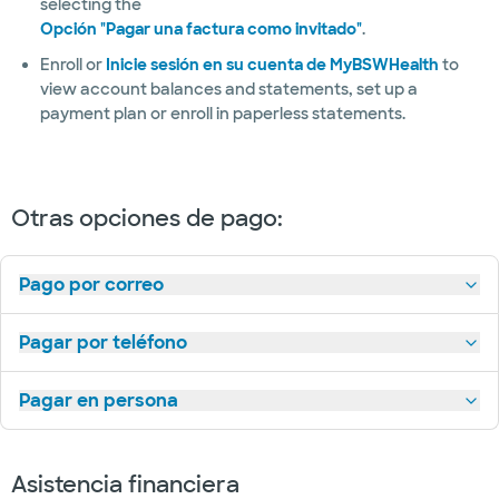
quirúrgicos
selecting the
Opción "Pagar una factura como invitado"
.
Atención
Enroll or
Inicie sesión en su cuenta de MyBSWHealth
to
de
view account balances and statements, set up a
urgencias
payment plan or enroll in paperless statements.
Urología
La salud de
la mujer
Otras opciones de pago:
Pago por correo
Pagar por teléfono
Pagar en persona
Asistencia financiera