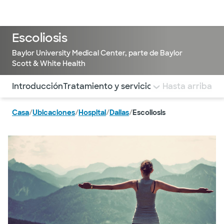
Médicos & Especialistas
Ubicaciones
Servicios & Tratami
Escoliosis
Baylor University Medical Center, parte de Baylor
Scott & White Health
Utilice esta navegación para saltar rápidamente a difere
Introducción
Tratamiento y servicios
Por qué elegirno
Hasta arriba
Casa
/
Ubicaciones
/
Hospital
/
Dallas
/
Escoliosis